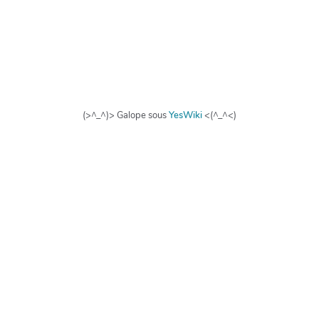
(>^_^)> Galope sous
YesWiki
<(^_^<)