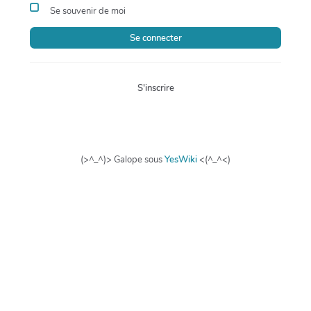
Se souvenir de moi
Se connecter
S'inscrire
(>^_^)> Galope sous
YesWiki
<(^_^<)