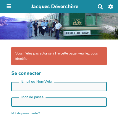
Jacques Déverchère
R
e
c
h
e
r
c
h
e
r
Vous n'êtes pas autorisé à lire cette page, veuillez vous
identifier.
Se connecter
Email ou NomWiki
Mot de passe
Mot de passe perdu ?