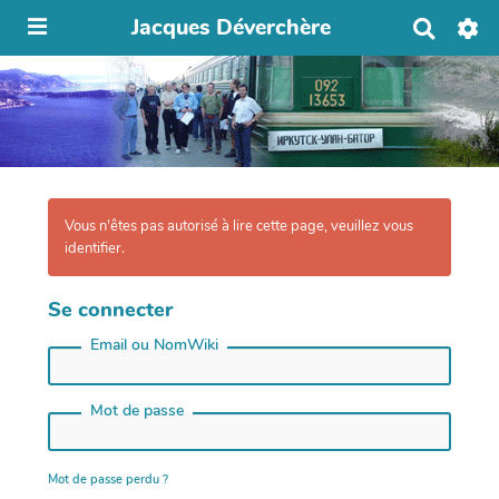
Jacques Déverchère
R
e
c
h
e
r
c
h
e
r
Vous n'êtes pas autorisé à lire cette page, veuillez vous
identifier.
Se connecter
Email ou NomWiki
Mot de passe
Mot de passe perdu ?