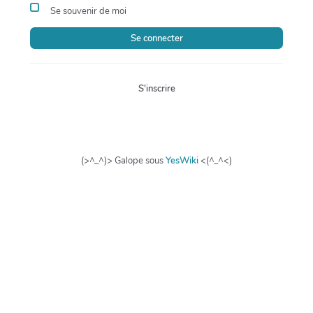
Se souvenir de moi
Se connecter
S'inscrire
(>^_^)> Galope sous
YesWiki
<(^_^<)