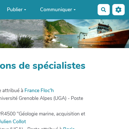
Publier
Communiquer
Recherche
ons de spécialistes
e attribué à
France Floc'h
niversité Grenoble Alpes (UGA) - Poste
PR4500 "Géologie marine, acquisition et
Julien Collot