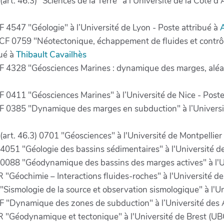
rt. 46.3) "Sciences de la Terre" à l’Université de la Côte d
 4547 "Géologie" à l’Université de Lyon - Poste attribué à
A
MCF 0759 "Néotectonique, échappement de fluides et contrôl
bué à
Thibault Cavailhès
 4328 "Géosciences Marines : dynamique des marges, aléa s
 0411 "Géosciences Marines" à l’Université de Nice - Poste
F 0385 "Dynamique des marges en subduction" à l’Universit
art. 46.3) 0701 "Géosciences" à l'Université de Montpellier 
051 "Géologie des bassins sédimentaires" à l'Université de 
0088 "Géodynamique des bassins des marges actives" à l'Un
R "Géochimie – Interactions fluides-roches" à l'Université d
Sismologie de la source et observation sismologique" à l'Un
F "Dynamique des zones de subduction" à l’Université des 
PR "Géodynamique et tectonique" à l'Université de Brest (UB