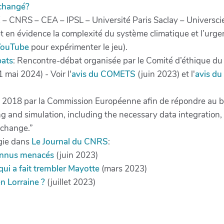
 changé?
 – CNRS – CEA – IPSL – Université Paris Saclay – Universc
t en évidence la complexité du système climatique et l’urgenc
YouTube
pour expérimenter le jeu).
bats
: Rencontre-débat organisée par le Comité d’éthique d
ai 2024) - Voir l'
avis du COMETS
(juin 2023) et l'
avis d
 2018 par la Commission Européenne afin de répondre au b
g and simulation, including the necessary data integration
 change.”
ogie dans
Le Journal du CNRS
:
connus menacés
(juin 2023)
qui a fait trembler Mayotte
(mars 2023)
n Lorraine ?
(juillet 2023)