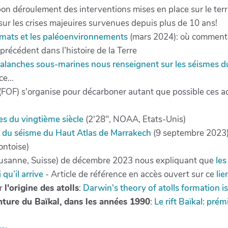
 bon déroulement des interventions mises en place sur le ter
sur les crises majeuires survenues depuis plus de 10 ans!
climats et les paléoenvironnements
(mars 2024): où comment s
récédent dans l’histoire de la Terre
valanches sous-marines nous renseignent sur les séismes d
e...
(FOF) s'organise pour décarboner autant que possible ces acti
s du vingtième siècle
(2'28", NOAA, Etats-Unis)
e du séisme du Haut Atlas de Marrakech
(9 septembre 2023)
ontoise)
Lausanne, Suisse) de décembre 2023 nous expliquant que
les
qu’il arrive
- Article de référence en accès ouvert sur ce
lie
ur
l'origine des atolls
:
Darwin's theory of atolls formation is
nture du Baïkal, dans les années 1990
:
Le rift Baïkal: pré