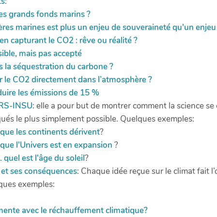
ts
:
des grands fonds marins ?
ières marines est plus un enjeu de souveraineté qu'un enj
n capturant le CO2 : rêve ou réalité ?
ible, mais pas accepté
s la séquestration du carbone ?
pter le CO2 directement dans l’atmosphère ?
éduire les émissions de 15 %
RS-INSU
: elle a pour but de montrer comment la science se c
qués le plus simplement possible. Quelques exemples:
que les continents dérivent
?
que l'Univers est en expansion
?
.. quel est l'âge du soleil
?
 et ses conséquences
: Chaque idée reçue sur le climat fait l
lques exemples:
mente avec le réchauffement climatique?