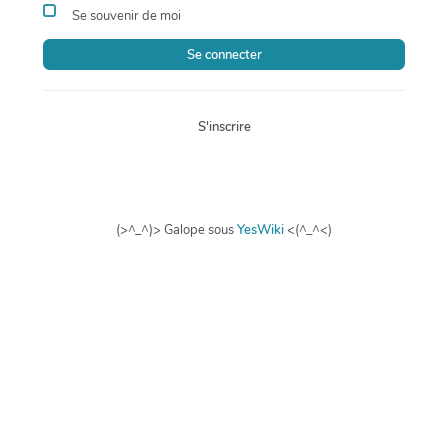
Se souvenir de moi
Se connecter
S'inscrire
(>^_^)> Galope sous
YesWiki
<(^_^<)