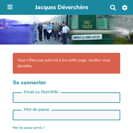
Jacques Déverchère
R
e
c
h
e
r
c
h
e
r
Vous n'êtes pas autorisé à lire cette page, veuillez vous
identifier.
Se connecter
Email ou NomWiki
Mot de passe
Mot de passe perdu ?