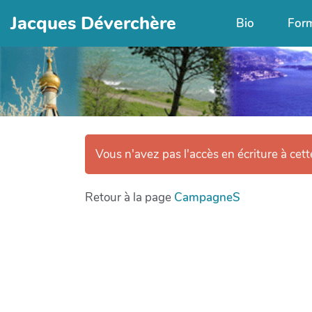
Jacques Déverchère
Bio
For
Vous n'avez pas l'accès en écriture à cet
Retour à la page
CampagneS