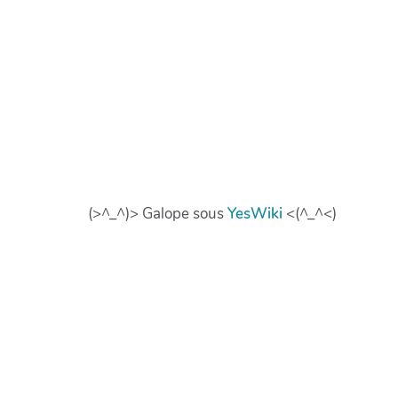
(>^_^)> Galope sous
YesWiki
<(^_^<)