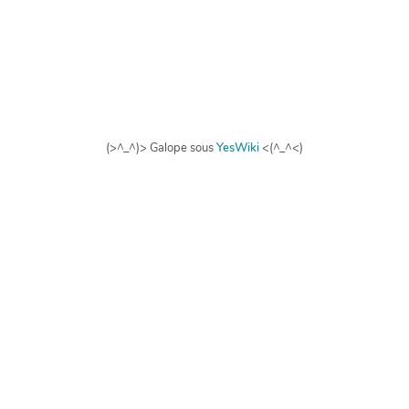
(>^_^)> Galope sous
YesWiki
<(^_^<)