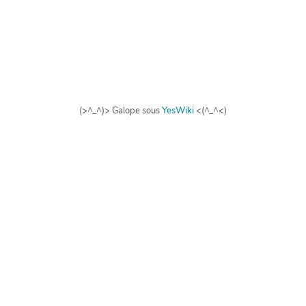
(>^_^)> Galope sous
YesWiki
<(^_^<)